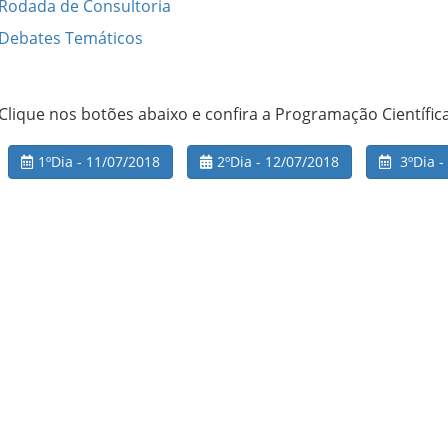
Rodada de Consultoria
Debates Temáticos
Clique nos botões abaixo e confira a Programação Científica
1ºDia - 11/07/2018
2ºDia - 12/07/2018
3ºDia -