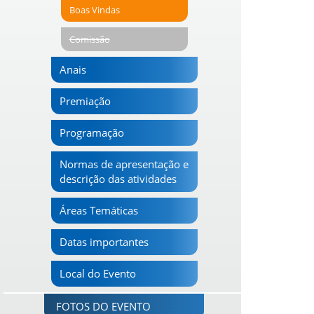
Boas Vindas
Comissão
Anais
Premiação
Programação
Normas de apresentação e
descrição das atividades
Áreas Temáticas
Datas importantes
Local do Evento
FOTOS DO EVENTO